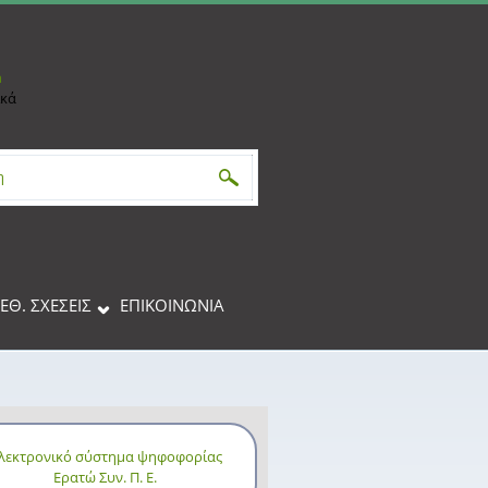
h
ικά
αναζήτησης
ΙΕΘ. ΣΧΕΣΕΙΣ
ΕΠΙΚΟΙΝΩΝΊΑ
λεκτρονικό σύστημα ψηφοφορίας
Ερατώ Συν. Π. Ε.