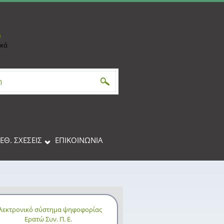
h
ικά
αναζήτησης
ΙΕΘ. ΣΧΕΣΕΙΣ
ΕΠΙΚΟΙΝΩΝΊΑ
λεκτρονικό σύστημα ψηφοφορίας
Ερατώ Συν. Π. Ε.