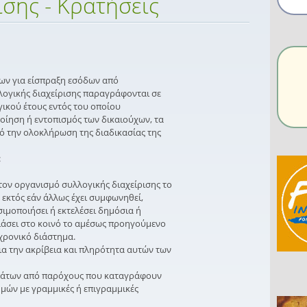
ισης - Κρατήσεις
ων για είσπραξη εσόδων από
ογικής διαχείρισης παραγράφονται σε
γικού έτους εντός του οποίου
ποίηση ή εντοπισμός των δικαιούχων, τα
πό την ολοκλήρωση της διαδικασίας της
:
τον οργανισμό συλλογικής διαχείρισης το
εκτός εάν άλλως έχει συμφωνηθεί,
ιμοποιήσει ή εκτελέσει δημόσια ή
άσει στο κοινό το αμέσως προηγούμενο
χρονικό διάστημα.
ια την ακρίβεια και πληρότητα αυτών των
μάτων από παρόχους που καταγράφουν
ών με γραμμικές ή επιγραμμικές