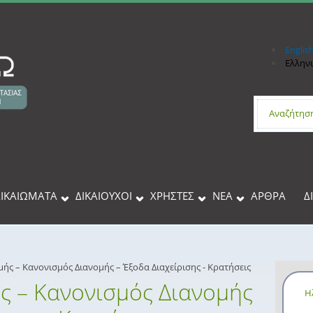
Englis
Ελλην
Φόρμα 
ΔΙΚΑΙΩΜΑΤΑ
ΔΙΚΑΙΟΥΧΟΙ
XΡΉΣΤΕΣ
ΝΕΑ
ΑΡΘΡΑ
Δ
ής – Κανονισμός Διανομής – Έξοδα Διαχείρισης - Κρατήσεις
ς – Κανονισμός Διανομής
Η