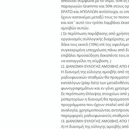
αποδίδει σύμφωνα με το νόμο, 50% εξ
παραγωγών Grammo και 50% στους ορ
ΕΡΑΤΩ και ΑΠΟΛΛΩΝ αντίστοιχα, οι οπ
έχουν κατανείμει μεταξύ τους το ποσο
και κατ΄αυτό τον τρόπο λαμβάνει έκα
αμοιβών αυτών.
( Σε περίπτωση παράβασης από χρήστ
οργανισμός συλλογικής διαχείρισης, μ
δέκα τοις εκατό (10%) επί της οφειλόμ
συγκεκριμένη υποχρέωση πάνω από δύο
επιβάλει προσαύξηση δεκαπέντε τοις ε
να καταγγείλει τη σύμβαση. )
Ι2. ΔΙΑΝΟΜΗ ΕΥΛΟΓΗΣ ΑΜΟΙΒΗΣ ΑΠΟ 
Η διανομή της εύλογης αμοιβής από 
ραδιοφωνικών σταθμών θα πραγματοποι
καταλόγων (play-lists) των μεταδοθέν
φωνογραφημάτων και εν γένει χρησι
Σε περίπτωση έλλειψης στοιχείων από
ρεπερτορίων η διανομή θα πραγματοπο
προγράμματα που έχουν σταλεί από άλ
αναλογία, χρησιμοποιώντας αντιπροσ
παρεμφερείς ραδιοφωνικούς σταθμού
Ι3. ΔΙΑΝΟΜΗ ΕΥΛΟΓΗΣ ΑΜΟΙΒΗΣ ΑΠΟ 
Α) Η διανομή της εύλογης αμοιβής απ