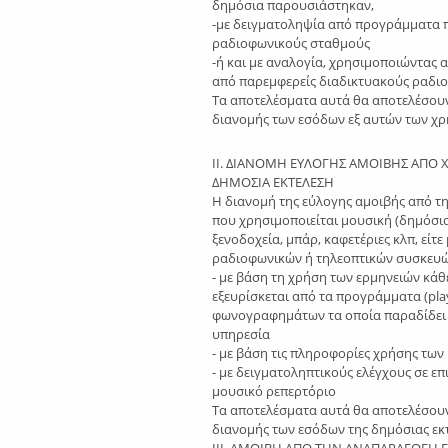
δημόσια παρουσιάστηκαν,
-με δειγματοληψία από προγράμματα π
ραδιοφωνικούς σταθμούς
-ή και με αναλογία, χρησιμοποιώντας
από παρεμφερείς διαδικτυακούς ραδι
Τα αποτελέσματα αυτά θα αποτελέσου
διανομής των εσόδων εξ αυτών των χρ
ΙΙ. ΔΙΑΝΟΜΗ ΕΥΛΟΓΗΣ ΑΜΟΙΒΗΣ ΑΠ
ΔΗΜΟΣΙΑ ΕΚΤΕΛΕΣΗ
Η διανομή της εύλογης αμοιβής από 
που χρησιμοποιείται μουσική (δημόσι
ξενοδοχεία, μπάρ, καφετέριες κλπ, είτε
ραδιοφωνικών ή τηλεοπτικών συσκευών
- με βάση τη χρήση των ερμηνειών κάθ
εξευρίσκεται από τα προγράμματα (pla
φωνογραφημάτων τα οποία παραδίδει 
υπηρεσία
- με βάση τις πληροφορίες χρήσης τω
- με δειγματοληπτικούς ελέγχους σε ε
μουσικό ρεπερτόριο
Τα αποτελέσματα αυτά θα αποτελέσου
διανομής των εσόδων της δημόσιας εκ
IIΙ. ΑΜΟΙΒΗ ΑΠΟ ΤΗΝ ΑΝΑΠΑΡΑΓΩΓΗ Γ