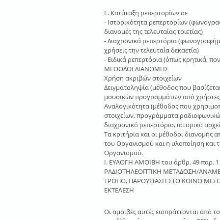
Ε. Κατάταξη ρεπερτορίων σε
- Ιστορικότητα ρεπερτορίων (φωνογρα
διανομές της τελευταίας τριετίας)
- Διαχρονικά ρεπερτόρια (φωνογραφή
χρήσεις την τελευταία δεκαετία)
- Ειδικά ρεπερτόρια (όπως κρητικά, πον
ΜΕΘΟΔΟΙ ΔΙΑΝΟΜΗΣ
Χρήση ακριβών στοιχείων
Δειγματοληψία (µέθοδος που βασίζετα
μουσικών προγραµµάτων από χρήστες κ
Αναλογικότητα (µέθοδος που χρησιµοπο
στοιχείων, προγράµµατα ραδιοφωνικών
διαχρονικό ρεπερτόριο, ιστορικό αρχεί
Τα κριτήρια και οι μέθοδοι διανομής 
του Οργανισμού και η υλοποίηση και 
Οργανισμού.
Ι. ΕΥΛΟΓΗ ΑΜΟΙΒΗ του άρθρ. 49 παρ. 1
ΡΑΔΙΟΤΗΛΕΟΠΤΙΚΗ ΜΕΤΑΔΟΣΗ/ΑΝΑΜ
ΤΡΟΠΟ, ΠΑΡΟΥΣΙΑΣΗ ΣΤΟ ΚΟΙΝΟ ΜΕΣΩ
ΕΚΤΕΛΕΣΗ
Οι αμοιβές αυτές εισπράττονται από το