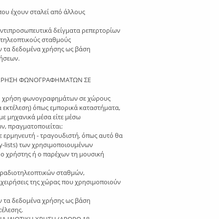
ου έχουν σταλεί από άλλους
 αντιπροσωπευτικά δείγματα ρεπερτορίων
οτηλεοπτικούς σταθμούς
ν τα δεδομένα χρήσης ως βάση
ήσεων.
Ο ΧΡΗΣΗ ΦΩΝΟΓΡΑΦΗΜΑΤΩΝ ΣΕ
τη χρήση φωνογραφημάτων σε χώρους
α εκτέλεση) όπως εμπορικά καταστήματα,
 με μηχανικά μέσα είτε μέσω
, πραγματοποιείται:
ε ερμηνευτή - τραγουδιστή, όπως αυτό θα
y-lists) των χρησιμοποιουμένων
ο χρήστης ή ο παρέχων τη μουσική
ν ραδιοτηλεοπτικών σταθμών,
πιχειρήσεις της χώρας που χρησιμοποιούν
ν τα δεδομένα χρήσης ως βάση
τέλεσης.
ΙΑ ΙΔΙΩΤΙΚΗ ΧΡΗΣΗ (ΑΡΘΡΟ 18