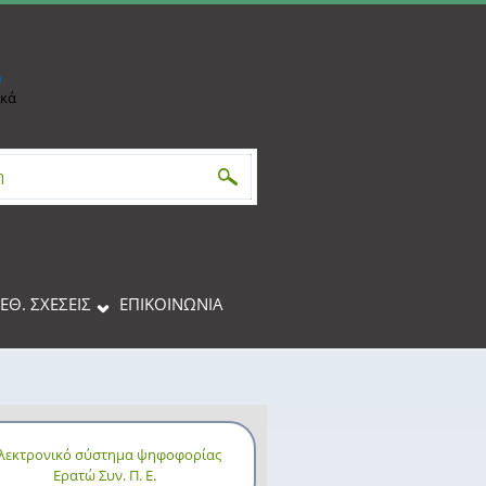
h
ικά
αναζήτησης
ΙΕΘ. ΣΧΕΣΕΙΣ
ΕΠΙΚΟΙΝΩΝΊΑ
λεκτρονικό σύστημα ψηφοφορίας
Ερατώ Συν. Π. Ε.