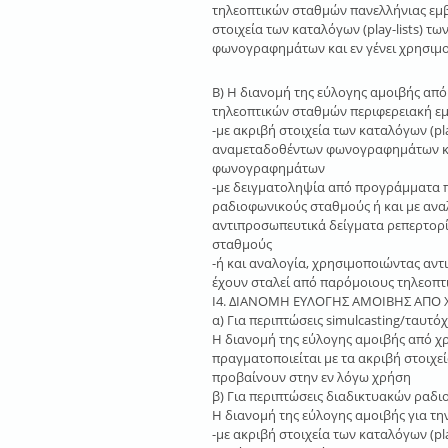
τηλεοπτικών σταθμών πανελλήνιας εμβ
στοιχεία των καταλόγων (play-lists) 
φωνογραφημάτων και εν γένει χρησι
Β) Η διανομή της εύλογης αμοιβής απ
τηλεοπτικών σταθμών περιφερειακή εμ
-με ακριβή στοιχεία των καταλόγων (pl
αναμεταδοθέντων φωνογραφημάτων κα
φωνογραφημάτων
-με δειγματοληψία από προγράμματα π
ραδιοφωνικούς σταθμούς ή και με ανα
αντιπροσωπευτικά δείγματα ρεπερτορ
σταθμούς
-ή και αναλογία, χρησιμοποιώντας αν
έχουν σταλεί από παρόμοιους τηλεοπτ
Ι4. ΔΙΑΝΟΜΗ ΕΥΛΟΓΗΣ ΑΜΟΙΒΗΣ ΑΠΟ Χ
α) Για περιπτώσεις simulcasting/ταυτ
Η διανομή της εύλογης αμοιβής από χρ
πραγματοποιείται με τα ακριβή στοιχ
προβαίνουν στην εν λόγω χρήση
β) Για περιπτώσεις διαδικτυακών ραδ
Η διανομή της εύλογης αμοιβής για τη
-με ακριβή στοιχεία των καταλόγων (p