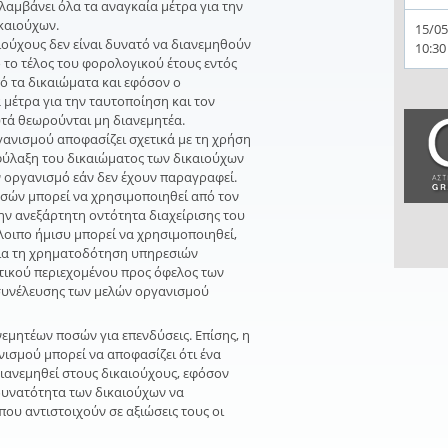
λαμβάνει όλα τα αναγκαία μέτρα για την
καιούχων.
15/05
ιούχους δεν είναι δυνατό να διανεμηθούν
10:30
ό το τέλος του φορολογικού έτους εντός
ό τα δικαιώματα και εφόσον ο
 μέτρα για την ταυτοποίηση και τον
υτά θεωρούνται μη διανεμητέα.
γανισμού αποφασίζει σχετικά με τη χρήση
φύλαξη του δικαιώματος των δικαιούχων
ν οργανισμό εάν δεν έχουν παραγραφεί.
σών μπορεί να χρησιμοποιηθεί από τον
ην ανεξάρτητη οντότητα διαχείρισης του
όλοιπο ήμισυ μπορεί να χρησιμοποιηθεί,
για τη χρηματοδότηση υπηρεσιών
υτικού περιεχομένου προς όφελος των
συνέλευσης των μελών οργανισμού
νεμητέων ποσών για επενδύσεις. Επίσης, η
ισμού μπορεί να αποφασίζει ότι ένα
ιανεμηθεί στους δικαιούχους, εφόσον
δυνατότητα των δικαιούχων να
που αντιστοιχούν σε αξιώσεις τους οι