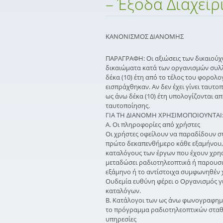
– Έξοδα Διαχείρ
ΚΑΝΟΝΙΣΜΟΣ ΔΙΑΝΟΜΗΣ
ΠΑΡΑΓΡΑΦΗ: Οι αξιώσεις των δικαιούχ
δικαιώματα κατά των οργανισμών συλλ
δέκα (10) έτη από το τέλος του φορολο
εισπράχθηκαν. Αν δεν έχει γίνει ταυτο
ως άνω δέκα (10) έτη υπολογίζονται α
ταυτοποίησης.
ΓΙΑ ΤΗ ΔΙΑΝΟΜΗ ΧΡΗΣΙΜΟΠΟΙΟΥΝΤΑΙ
Α. Οι πληροφορίες από χρήστες
Οι χρήστες οφείλουν να παραδίδουν σ
πρώτο δεκαπενθήμερο κάθε εξαμήνου, 
καταλόγους των έργων που έχουν χρησ
μεταδώσει ραδιοτηλεοπτικά ή παρουσι
εξάμηνο ή το αντίστοιχα συμφωνηθέν 
Ουδεμία ευθύνη φέρει ο Οργανισμός γ
καταλόγων.
Β. Κατάλογοι των ως άνω φωνογραφη
το πρόγραμμα ραδιοτηλεοπτικών σταθμ
υπηρεσίες