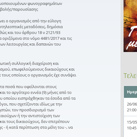
ησιμοποιουμένων φωνογραφημάτων
ροβολής/παρουσίασης
ει ο οργανισμός από την εύλογη
οτηλεοπτικές μεταδόσεις, δημόσια
αθώς και του άρθρου 18 ν 2121/93
οριζόμενα στο νόμο 4481/2017 και τις
δων λειτουργίας και δαπανών του
εωτική συλλογική διαχείριση και
νισμού, επωφελούμενους δικαιούχους και
Τελε
 τους οποίους ο οργανισμός έχε συνάψει
 τα ποσά που οφείλονται στους
Ημερ
αι το αργότερο εννέα (9) μήνες από το
ου οποίου εισπράχθηκαν τα έσοδα από τα
όγοι, που σχετίζονται ιδίως με την
26/06
στών, τον προσδιορισμό των
21:00
αιούχων ή την αντιστοίχιση των
και τους δικαιούχους, δεν επιτρέπουν
15/05
 - ή κατά περίπτωση στα μέλη του -, να
10:45