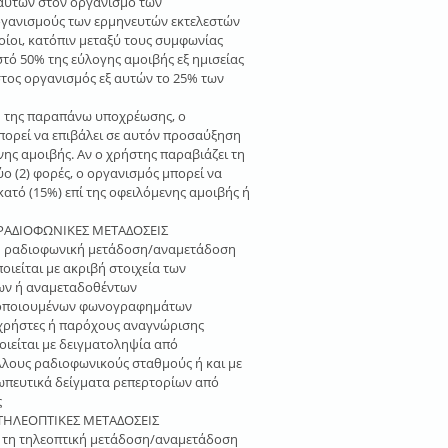
 αυτών στον οργανισμό των
γανισμούς των ερμηνευτών εκτελεστών
οίοι, κατόπιν μεταξύ τους συμφωνίας
στό 50% της εύλογης αμοιβής εξ ημισείας
στος οργανισμός εξ αυτών το 25% των
η της παραπάνω υποχρέωσης, ο
πορεί να επιβάλει σε αυτόν προσαύξηση
ενης αμοιβής. Αν ο χρήστης παραβιάζει τη
 (2) φορές, ο οργανισμός μπορεί να
κατό (15%) επί της οφειλόμενης αμοιβής ή
ΡΑΔΙΟΦΩΝΙΚΕΣ ΜΕΤΑΔΟΣΕΙΣ
τη ραδιοφωνική μετάδοση/αναμετάδοση
είται με ακριβή στοιχεία των
των ή αναμεταδοθέντων
μοποιουμένων φωνογραφημάτων
 χρήστες ή παρόχους αναγνώρισης
ιείται με δειγματοληψία από
λους ραδιοφωνικούς σταθμούς ή και με
ωπευτικά δείγματα ρεπερτορίων από
ς
ΤΗΛΕΟΠΤΙΚΕΣ ΜΕΤΑΔΟΣΕΙΣ
ό τη τηλεοπτική μετάδοση/αναμετάδοση