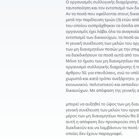
Ο οργανισμός συλλογικής διαχείρισης 
ταυτοποίηση και τον εντοπισμό των δι
Αν τα ποσά που οφείλονται στους δικα
μετά την παρέλευση τριών (3) ετών απ
του οποίου εισπράχθηκαν τα έσοδα απ
οργανισμός έχει λάβει όλα τα αναγκαία
εντοπισμό των δικαιούχων, τα ποσά α
Η γενική συνέλευση των μελών του ορ
των μη διανεμητέων ποσών με την επι
να διεκδικήσουν τα ποσά αυτά από το
Μόνο το ήμισυ των μη διανεμητέων πο
οργανισμό συλλογικής διαχείρισης ή τ
άρθρου 50, για επενδύσεις, ενώ το υπ
χωριστά και κατά τρόπο ανεξάρτητο, 
κοινωνικού, πολιτιστικού και εκπαιδε
δικαιούχων. Με απόφαση της γενικής 
μπορεί να αυξηθεί το ύψος των μη δια
γενική συνέλευση των μελών του οργαν
μέρος των μη διανεμητέων ποσών θα δ
αυτή η απόφαση δεν προσκρούει στη 
διεκδικούν και να λαμβάνουν τα ποσά 
οποίες δεν έχουν παραγραφεί.