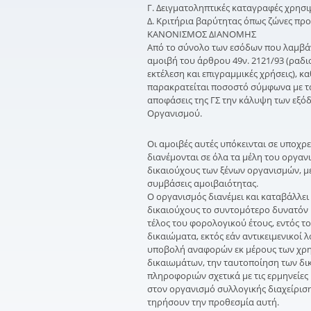
Γ. Δειγματοληπτικές καταγραφές χρ
Δ. Κριτήρια βαρύτητας όπως ζώνες π
ΚΑΝΟΝΙΣΜΟΣ ΔΙΑΝΟΜΗΣ
Από το σύνολο των εσόδων που λαμβάν
αμοιβή του άρθρου 49ν. 2121/93 (ραδι
εκτέλεση και επιγραμμικές χρήσεις), κ
παρακρατείται ποσοστό σύμφωνα με τα 
αποφάσεις της ΓΣ την κάλυψη των εξό
Οργανισμού.
Οι αμοιβές αυτές υπόκεινται σε υποχρ
διανέμονται σε όλα τα μέλη του οργα
δικαιούχους των ξένων οργανισμών, με
συμβάσεις αμοιβαιότητας.
O οργανισμός διανέμει και καταβάλλει
δικαιούχους το συντομότερο δυνατόν κ
τέλος του φορολογικού έτους, εντός τ
δικαιώματα, εκτός εάν αντικειμενικοί λ
υποβολή αναφορών εκ μέρους των χρη
δικαιωμάτων, την ταυτοποίηση των δικ
πληροφοριών σχετικά με τις ερμηνείες 
στον οργανισμό συλλογικής διαχείρισης
τηρήσουν την προθεσμία αυτή.