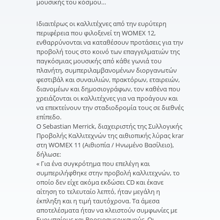
μουσικής του κόσμου…
Ιδιαιτέρως οι καλλιτέχνες από την ευρύτερη
περιφέρεια που φιλοξενεί τη WOMEX 12,
ενθαρρύνονται να καταθέσουν προτάσεις για την
προβολή τους στο κοινό των επαγγελματιών της
παγκόσμιας μουσικής από κάθε γωνιά του
πλανήτη, συμπεριλαμβανομένων διοργανωτών
φεστιβάλ και συναυλιών, πρακτόρων, εταιρειών,
διανομέων και δημοσιογράφων, τον καθένα που
χρειάζονται οι καλλιτέχνες για να προάγουν και
να επεκτείνουν την σταδιοδρομία τους σε διεθνές
επίπεδο.
Ο Sebastian Merrick, διαχειριστής της Συλλογικής
Προβολής Καλλιτεχνών της αιθιοπικής λύρας krar
στη WOMEX 11 (Αιθιοπία / Ηνωμένο Βασίλειο),
δήλωσε:
« Για ένα συγκρότημα που επελέγη και
συμπεριλήφθηκε στην προβολή καλλιτεχνών, το
οποίο δεν είχε ακόμα εκδώσει CD και έκανε
αίτηση το τελευταίο λεπτό, ήταν μεγάλη η
έκπληξη και η τιμή ταυτόχρονα. Τα άμεσα
αποτελέσματα ήταν να κλειστούν συμφωνίες με
Ευρωπαίους και Βορειοαμερικανούς. Οι