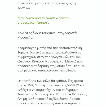
συνεργασία με την επιτροπή επιλογής της
WOMEX.
http://www.womex.com/lnk/how-to-
propose#conference
".
Καλώντας όλους τους Κινηματογραφιστές
Μουσικής…
Κινηματογραφιστές από την Νοτιοανατολική
Ευρώπη (και ακόμη παραπέρα) καλούνται να
συμμετέχουν στην προβολή ταινιών του IMZ
(Διεθνούς Κέντρου Μουσικής και Μέσων) που
προσφέρει πρόσβαση στη μουσική του κόσμου
στο χώρο των οπτικοακουστικών μέσων.
Οι προτάσεις των φιλμ, θα κριθούν ξεχωριστά
από το IMZ, διαρκή συνεργάτη της WOMEX και
ενδέχεται να συμμετέχουν στο πρόγραμμα
Ταινιών της Μουσικής του Κόσμου σε Περιοδεία,
ένα μη κερδοσκοπικό σχέδιο διανομής, που
αποσκοπεί στο να προσεγγίσει ένα ευρύτερο