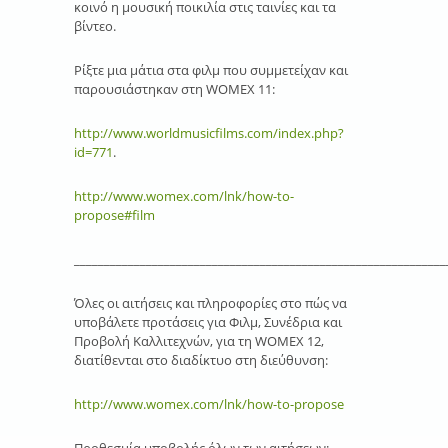
κοινό η μουσική ποικιλία στις ταινίες και τα
βίντεο.
Ρίξτε μια μάτια στα φιλμ που συμμετείχαν και
παρουσιάστηκαν στη WOMEX 11:
http://www.worldmusicfilms.com/index.php?
id=771
.
http://www.womex.com/lnk/how-to-
propose#film
______________________________________________________________
Όλες οι αιτήσεις και πληροφορίες στο πώς να
υποβάλετε προτάσεις για Φιλμ, Συνέδρια και
Προβολή Καλλιτεχνών, για τη WOMEX 12,
διατίθενται στο διαδίκτυο στη διεύθυνση:
http://www.womex.com/lnk/how-to-propose
Προθεσμία υποβολής όλων των αιτήσεων: