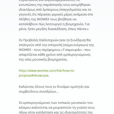
εντυπώσεις της παράστασής τους εκτιμήθηκαν
ιδιαιτέρως από έμπειρους επαγγελματίες και το
γεγονός ότι πέρασαν μερικές μέρες ανάμεσα στο
πλήθος της WOMEX τους βοήθησε να
καταλάβουν πώς λειτουργεί η βιομηχανία. Για
μένα, ήταν μεγάλη διασκέδαση, όπως πάντα.»
Οι Προβολές Καλλιτεχνών (και τα Συνέδρια) θα
επιλεγούν από την επιτροπή (σώμα ενόρκων) της
WOMEX - τους περίφημους «7 σαμουράι» - που
απαρτίζεται κάθε χρόνο από εμπειρογνώμονες
της νέας μουσικής βιομηχανίας.
http://www.womex.com/lnk/how-to-
propose#showcase
.
Καλώντας όλους τους εν δυνάμει ομιλητές και
συμβούλους συνεδρίων…
Οι εμπειρογνώμονες των τοπικών μουσικών του
κόσμου καλούνται να μοιραστούν τη γνώση τους
πάνω στην κατάσταση και τις ιδιαιτερότητες της