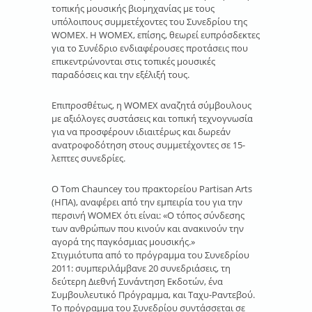
τοπικής μουσικής βιομηχανίας με τους
υπόλοιπους συμμετέχοντες του Συνεδρίου της
WOMEX. Η WOMEX, επίσης, θεωρεί ευπρόσδεκτες
για το Συνέδριο ενδιαφέρουσες προτάσεις που
επικεντρώνονται στις τοπικές μουσικές
παραδόσεις και την εξέλιξή τους.
Επιπροσθέτως, η WOMEX αναζητά σύμβουλους
με αξιόλογες συστάσεις και τοπική τεχνογνωσία
για να προσφέρουν ιδιαιτέρως και δωρεάν
ανατροφοδότηση στους συμμετέχοντες σε 15-
λεπτες συνεδρίες.
Ο Tom Chauncey του πρακτορείου Partisan Arts
(ΗΠΑ), αναφέρει από την εμπειρία του για την
περσινή WOMEX ότι είναι: «Ο τόπος σύνδεσης
των ανθρώπων που κινούν και ανακινούν την
αγορά της παγκόσμιας μουσικής.»
Στιγμιότυπα από το πρόγραμμα του Συνεδρίου
2011: συμπεριλάμβανε 20 συνεδριάσεις, τη
δεύτερη Διεθνή Συνάντηση Εκδοτών, ένα
Συμβουλευτικό Πρόγραμμα, και Ταχυ-Ραντεβού.
Το πρόγραμμα του Συνεδρίου συντάσσεται σε