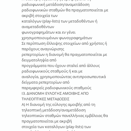
ραδιοφωνική μετάδοση/αναμετάδοση
ραδιοφωνικών σταθμών θα πραγματοποιείται με
ακριβή στοιχεία των
καταλόγων (play-lists) των μεταδοθέντων ή
αναμεταδοθέντων
φωνογραφημάτων και εν γένει
χρησιμοποιουμένων φωνογραφημάτων
Σε περίπτωση έλλειψης στοιχείων από χρήστες ή
παρόχους αναγνώρισης
ρεπερτορίων η διανομή θα πραγματοποιείται με
δειγματοληψία από
προγράμματα που έχουν σταλεί από άλλους
ραδιοφωνικούς σταθμούς ή και με
αναλογία, χρησιμοποιώντας αντιπροσωπευτικά
δείγματα ρεπερτορίων από
παρεμφερείς ραδιοφωνικούς σταθμούς
Ι3. ΔΙΑΝΟΜΗ ΕΥΛΟΓΗΣ ΑΜΟΙΒΗΣ ΑΠΟ
ΤΗΛΕΟΠΤΙΚΕΣ ΜΕΤΑΔΟΣΕΙΣ
Α) Η διανομή της εύλογης αμοιβής από τη
τηλεοπτική μετάδοση/αναμετάδοση
τηλεοπτικών σταθμών πανελλήνιας εμβέλειας θα
πραγματοποιείται με ακριβή
στοιχεία των καταλόγων (play-lists) των