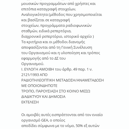
μουσικών προγραµµάτων από χρήστες και
επιτόπια καταγραφή στοιχείων,
Αναλογικότητα (µέθοδος που χρησιµοποιείται
και βασίζεται σε καταγραφή
στοιχείων, προγράµµατα ραδιοφωνικών
σταθµών, ειδικά ρεπερτόρια,
διαχρονικό ρεπερτόριο, ιστορικό αρχείο )
Τα κριτήρια και οι μέθοδοι διανομής
αποφασίζονται από τη Γενική Συνέλευση
του Οργανισμού και η υλοποίηση και τρόπος
εφαρμογής από το ΔΣ του
Οργανισμού.
Ι. ΕΥΛΟΓΗ ΑΜΟΙΒΗ του άρθρ. 49 παρ. 1 ν.
2121/1993 ΑΠΟ
ΡΑΔΙΟΤΗΛΕΟΠΤΙΚΗ ΜΕΤΑΔΟΣΗ/ΑΝΑΜΕΤΑΔΟΣΗ
ΜΕ ΟΠΟΙΟΝΔΗΠΟΤΕ
ΤΡΟΠΟ, ΠΑΡΟΥΣΙΑΣΗ ΣΤΟ ΚΟΙΝΟ ΜΕΣΩ
ΔΙΑΔΙΚΤΥΟΥ ΚΑΙ ΔΗΜΟΣΙΑ
ΕΚΤΕΛΕΣΗ
Οι αμοιβές αυτές εισπράττονται από τον ενιαίο
οργανισμό GEA, ο οποίος
αποδίδει σύμφωνα με το νόμο, 50% εξ αυτών