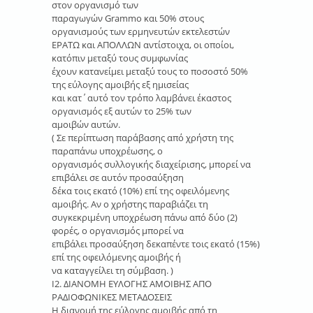
στον οργανισμό των
παραγωγών Grammo και 50% στους
οργανισμούς των ερμηνευτών εκτελεστών
ΕΡΑΤΩ και ΑΠΟΛΛΩΝ αντίστοιχα, οι οποίοι,
κατόπιν μεταξύ τους συμφωνίας
έχουν κατανείμει μεταξύ τους το ποσοστό 50%
της εύλογης αμοιβής εξ ημισείας
και κατ΄αυτό τον τρόπο λαμβάνει έκαστος
οργανισμός εξ αυτών το 25% των
αμοιβών αυτών.
( Σε περίπτωση παράβασης από χρήστη της
παραπάνω υποχρέωσης, ο
οργανισμός συλλογικής διαχείρισης, μπορεί να
επιβάλει σε αυτόν προσαύξηση
δέκα τοις εκατό (10%) επί της οφειλόμενης
αμοιβής. Αν ο χρήστης παραβιάζει τη
συγκεκριμένη υποχρέωση πάνω από δύο (2)
φορές, ο οργανισμός μπορεί να
επιβάλει προσαύξηση δεκαπέντε τοις εκατό (15%)
επί της οφειλόμενης αμοιβής ή
να καταγγείλει τη σύμβαση. )
Ι2. ΔΙΑΝΟΜΗ ΕΥΛΟΓΗΣ ΑΜΟΙΒΗΣ ΑΠΟ
ΡΑΔΙΟΦΩΝΙΚΕΣ ΜΕΤΑΔΟΣΕΙΣ
Η διανομή της εύλογης αμοιβής από τη