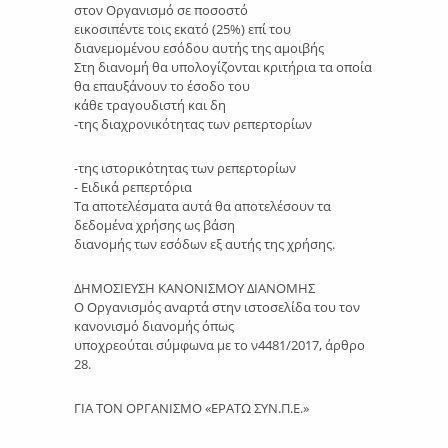
στον Οργανισμό σε ποσοστό
εικοσιπέντε τοις εκατό (25%) επί του
διανεμομένου εσόδου αυτής της αμοιβής
Στη διανομή θα υπολογίζονται κριτήρια τα οποία
θα επαυξάνουν το έσοδο του
κάθε τραγουδιστή και δη
-της διαχρονικότητας των ρεπερτορίων
-της ιστορικότητας των ρεπερτορίων
- Ειδικά ρεπερτόρια
Τα αποτελέσματα αυτά θα αποτελέσουν τα
δεδομένα χρήσης ως βάση
διανομής των εσόδων εξ αυτής της χρήσης.
ΔΗΜΟΣΙΕΥΣΗ ΚΑΝΟΝΙΣΜΟΥ ΔΙΑΝΟΜΗΣ
Ο Οργανισμός αναρτά στην ιστοσελίδα του τον
κανονισμό διανομής όπως
υποχρεούται σύμφωνα με το ν4481/2017, άρθρο
28.
ΓΙΑ ΤΟΝ ΟΡΓΑΝΙΣΜΟ «ΕΡΑΤΩ ΣΥΝ.Π.Ε.»