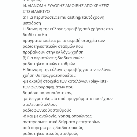
Ι4. ΔΙΑΝΟΜΗ ΕΥΛΟΓΗΣ ΑΜΟΙΒΗΣ ΑΠΟ ΧΡΗΣΕΙΣ
ΣΤΟ ΔΙΑΔΙΚΤΥΟ
α) Για περιπτώσεις simulcasting/ταυτόχρονη
μετάδοση
Η διανομή της εύλογης αμοιβής από χρήσεις στο
διαδίκτυο θα
πραγματοποιείται με τα ακριβή στοιχεία των
ραδιοτηλεοπτικών σταθμών που
προβαίνουν στην εν λόγω χρήση
β) Για περιπτώσεις διαδικτυακών
ραδιοτηλεοπτικών σταθμών
Η διανομή της εύλογης αμοιβής για την εν λόγω
χρήση θα πραγματοποιείται:
-με ακριβή στοιχεία των καταλόγων (play-lists)
των φωνογραφημάτων που
δημόσια παρουσιάστηκαν,
-με δειγματοληψία από προγράμματα που έχουν
σταλεί από άλλους
ραδιοφωνικούς σταθμούς
-ή και με αναλογία, χρησιμοποιώντας
αντιπροσωπευτικά δείγματα ρεπερτορίων
από παρεμφερείς διαδικτυακούς
ραδιοτηλεοπτικούς σταθμούς