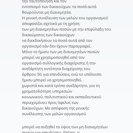
την ταυτοποίηση και τον
εντοπισμό των δικαιούχων, τα ποσά αυτά
θεωρούνται μη διανεμητέα.
Η γενική συνέλευση των μελών του οργανισμού
αποφασίζει σχετικά με τη χρήση
των μη διανεμητέων ποσών με την επιφύλαξη του
δικαιώματος των δικαιούχων
να διεκδικήσουν τα ποσά αυτά από τον
οργανισμό εάν δεν έχουν παραγραφεί.
Μόνο το ήμισυ των μη διανεμητέων ποσών
μπορεί να χρησιμοποιηθεί από τον
οργανισμό συλλογικής διαχείρισης ή την
ανεξάρτητη οντότητα διαχείρισης του
άρθρου 50, για επενδύσεις, ενώ το υπόλοιπο
ήμισυ μπορεί να χρησιμοποιηθεί,
χωριστά και κατά τρόπο ανεξάρτητο, για τη
χρηματοδότηση υπηρεσιών
κοινωνικού, πολιτιστικού και εκπαιδευτικού
περιεχομένου προς όφελος των
δικαιούχων. Με απόφαση της γενικής
συνέλευσης των μελών οργανισμού
μπορεί να αυξηθεί το ύψος των μη διανεμητέων
ποσών για επενδύσεις. Επίσης, η