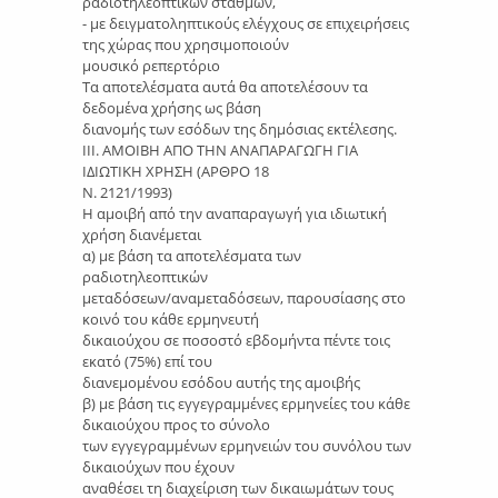
ραδιοτηλεοπτικών σταθμών,
- με δειγματοληπτικούς ελέγχους σε επιχειρήσεις
της χώρας που χρησιμοποιούν
μουσικό ρεπερτόριο
Τα αποτελέσματα αυτά θα αποτελέσουν τα
δεδομένα χρήσης ως βάση
διανομής των εσόδων της δημόσιας εκτέλεσης.
IIΙ. ΑΜΟΙΒΗ ΑΠΟ ΤΗΝ ΑΝΑΠΑΡΑΓΩΓΗ ΓΙΑ
ΙΔΙΩΤΙΚΗ ΧΡΗΣΗ (ΑΡΘΡΟ 18
Ν. 2121/1993)
Η αμοιβή από την αναπαραγωγή για ιδιωτική
χρήση διανέμεται
α) με βάση τα αποτελέσματα των
ραδιοτηλεοπτικών
μεταδόσεων/αναμεταδόσεων, παρουσίασης στο
κοινό του κάθε ερμηνευτή
δικαιούχου σε ποσοστό εβδομήντα πέντε τοις
εκατό (75%) επί του
διανεμομένου εσόδου αυτής της αμοιβής
β) με βάση τις εγγεγραμμένες ερμηνείες του κάθε
δικαιούχου προς το σύνολο
των εγγεγραμμένων ερμηνειών του συνόλου των
δικαιούχων που έχουν
αναθέσει τη διαχείριση των δικαιωμάτων τους