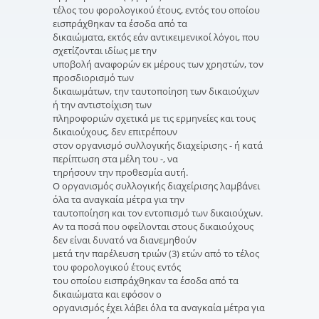
τέλος του φορολογικού έτους, εντός του οποίου
εισπράχθηκαν τα έσοδα από τα
δικαιώματα, εκτός εάν αντικειμενικοί λόγοι, που
σχετίζονται ιδίως με την
υποβολή αναφορών εκ μέρους των χρηστών, τον
προσδιορισμό των
δικαιωμάτων, την ταυτοποίηση των δικαιούχων
ή την αντιστοίχιση των
πληροφοριών σχετικά με τις ερμηνείες και τους
δικαιούχους, δεν επιτρέπουν
στον οργανισμό συλλογικής διαχείρισης - ή κατά
περίπτωση στα μέλη του -, να
τηρήσουν την προθεσμία αυτή.
Ο οργανισμός συλλογικής διαχείρισης λαμβάνει
όλα τα αναγκαία μέτρα για την
ταυτοποίηση και τον εντοπισμό των δικαιούχων.
Αν τα ποσά που οφείλονται στους δικαιούχους
δεν είναι δυνατό να διανεμηθούν
μετά την παρέλευση τριών (3) ετών από το τέλος
του φορολογικού έτους εντός
του οποίου εισπράχθηκαν τα έσοδα από τα
δικαιώματα και εφόσον ο
οργανισμός έχει λάβει όλα τα αναγκαία μέτρα για