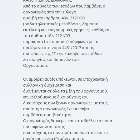
Από το σύνολο των εσόδων που λαμβάνει ο
οργανισμός από την εύλογη
αμοιβή του άρθρου 49ν. 2121/93
(ραδιοτηλεοπτικές μεταδόσεις, δημόσια
εκτέλεση και επιγραμμικές χρήσεις), καθώς και
του άρθρου 18 ν 2121/93
παρακρατείται ποσοστό σύμφωνα με τα
οριζόμενα στο νόμο 4481/2017 και τις
αποφάσεις της ΓΣ την κάλυψη των εξόδων
λειτουργίας και δαπανών του
Οργανισμού.
Οι αμοιβές αυτές υπόκεινται σε υποχρεωτική
συλλογική διαχείριση και
διανέμονται σε όλα τα μέλη του οργανισμού,
επωφελούμενους δικαιούχους και
δικαιούχους των ξένων οργανισμών, με τους
οποίους ο οργανισμός έχε συνάψει
συμβάσεις αμοιβαιότητας.
O οργανισμός διανέμει και καταβάλλει τα ποσά
που οφείλονται στους
δικαιούχους το συντομότερο δυνατόν και το
αργότερο εννέα (9) μήνες από το